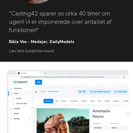
"Casting42 sparer os cirka 40 timer om
ugen! Vi er imponerede over antallet af
funktioner!"
Rikie Vos - Medejer, DailyModels
Læs hele kundeinterviewet