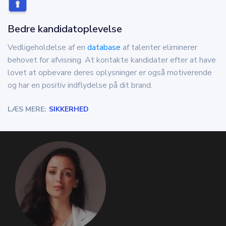
Bedre kandidatoplevelse
Vedligeholdelse af en
database
af talenter eliminerer
behovet for afvisning. At kontakte kandidater efter at have
lovet at opbevare deres oplysninger er også motiverende
og har en positiv indflydelse på dit brand.
LÆS MERE:
SIKKERHED