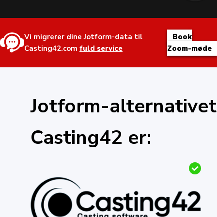
Vi migrerer dine Jotform-data til
Book
Casting42.com
fuld service
Zoom-møde
Jotform-alternativet
Casting42 er: