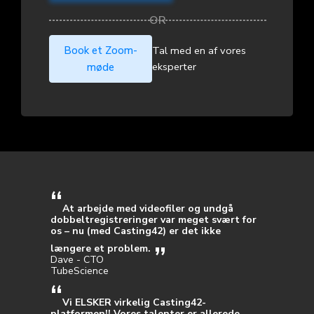
Book et Zoom-
Tal med en af vores
eksperter
møde
At arbejde med videofiler og undgå
dobbeltregistreringer var meget svært for
os – nu (med Casting42) er det ikke
længere et problem.
Dave - CTO
TubeScience
Vi ELSKER virkelig Casting42-
platformen!! Vores talenter er allerede