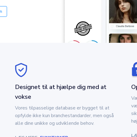
n
Designet til at hjælpe dig med at
O
vokse
Væ
væ
Vores tilpasselige database er bygget til at
si
opfylde ikke kun branchestandarder, men også
hø
alle dine unikke og udviklende behov.
LÆ