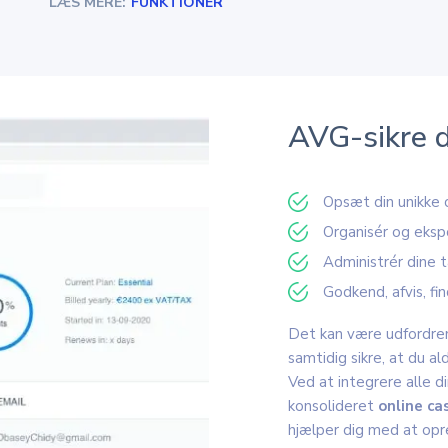
LÆS MERE:
FUNKTIONER
AVG-sikre d
Opsæt din unikke 
Organisér og eksp
Administrér dine 
Godkend, afvis, fin
Det kan være udfordren
samtidig sikre, at du al
Ved at integrere alle d
konsolideret
online ca
hjælper dig med at opr