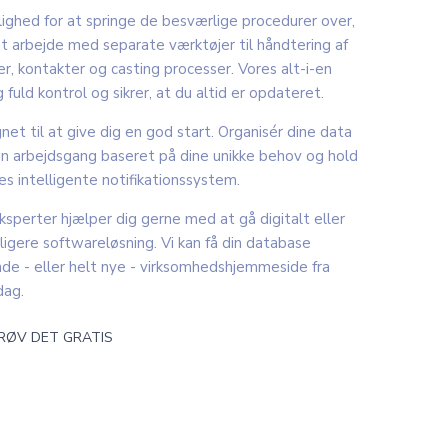
lighed for at springe de besværlige procedurer over,
t arbejde med separate værktøjer til håndtering af
er, kontakter og casting processer. Vores alt-i-en
g fuld kontrol og sikrer, at du altid er opdateret.
net til at give dig en god start. Organisér dine data
din arbejdsgang baseret på dine unikke behov og hold
s intelligente notifikationssystem.
sperter hjælper dig gerne med at gå digitalt eller
ligere softwareløsning. Vi kan få din database
ende - eller helt nye - virksomhedshjemmeside fra
dag.
RØV DET GRATIS