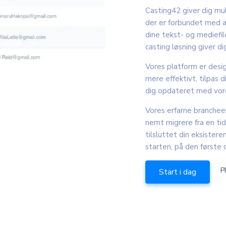
Casting42 giver dig mu
der er forbundet med a
dine tekst- og mediefil
casting løsning giver di
Vores platform er desig
mere effektivt, tilpas 
dig opdateret med vore
Vores erfarne brancheek
nemt migrere fra en tid
tilsluttet din eksister
starten, på den første 
P
Start i dag