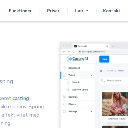
Funktioner
Priser
Lær
Kontakt
sning
seret
casting
nikke behov. Spring
 effektivitet med
sning.