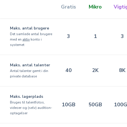
Gratis
Mikro
Vigti
Maks. antal brugere
Det samlede antal brugere
3
1
3
med en
aktiv
konto i
systemet
Maks. antal talenter
40
2K
8K
Antal talenter gemt i din
private database
Maks. lagerplads
Bruges til talentfotos,
10GB
50GB
100
videoer og (selv) audition-
optagelser