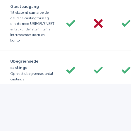
Gæsteadgang
Til eksternt samarbejde,
del dine castingforslag
direkte med UBEGRÆNSET
antal kunder eller interne
interessenter uden en
konto
Ubegrænsede
castings
Opret et ubegrænset antal
castings
Ubegrænsede kunder
Arbejd med et ubegrænset
antal kunder