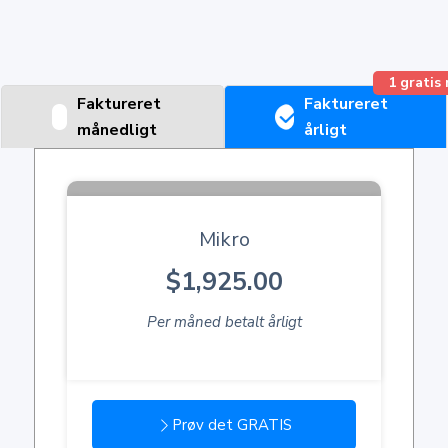
1 gratis
Faktureret
Faktureret
månedligt
årligt
Mikro
$1,925.00
Per måned betalt årligt
Prøv det GRATIS