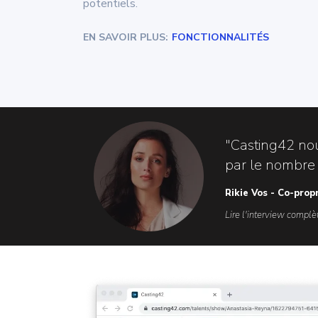
potentiels.
EN SAVOIR PLUS:
FONCTIONNALITÉS
"Casting42 no
par le nombre d
Rikie Vos - Co-prop
Lire l'interview complèt