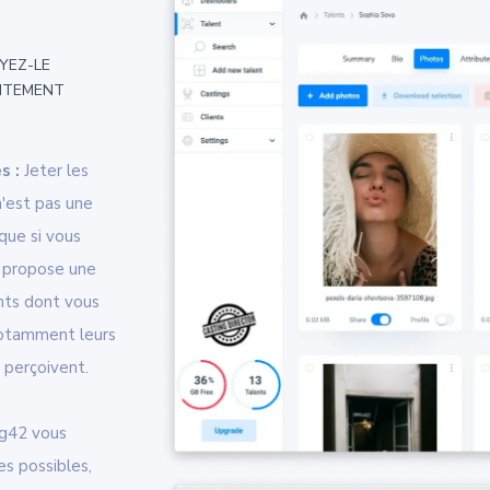
YEZ-LE
ITEMENT
s :
Jeter les
n'est pas une
que si vous
2 propose une
nts dont vous
 notamment leurs
s perçoivent.
g42 vous
s possibles,