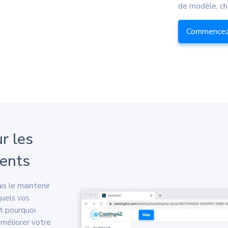
de modèle, cha
Commencez 
r les
lents
is le maintenir
quels vos
st pourquoi
améliorer votre