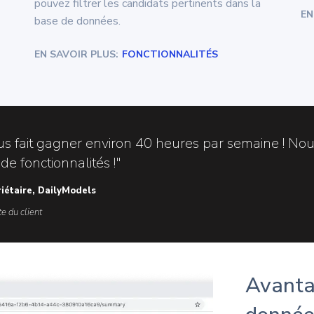
pouvez filtrer les candidats pertinents dans la
EN
base de données.
EN SAVOIR PLUS:
FONCTIONNALITÉS
us fait gagner environ 40 heures par semaine ! N
e fonctionnalités !"
riétaire, DailyModels
e du client
Avantag