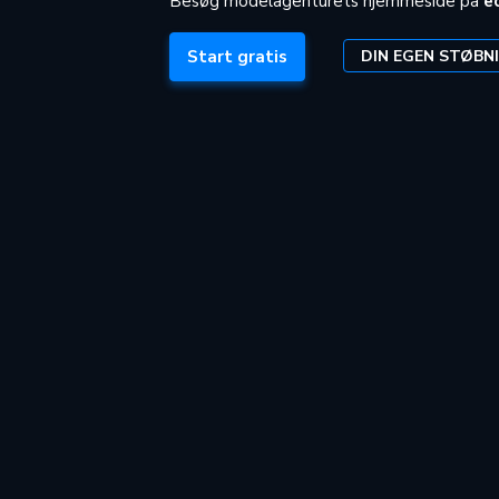
Besøg modelagenturets hjemmeside på
e
DIN EGEN STØBN
Start gratis