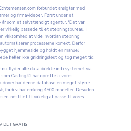
 Echtemensen.com forbundet ansigter med
lamer og firmavideoer. Først under et
o år som et selvstændigt agentur. 'Det var
er virkelig passede til et støbningsbureau. I
n virksomhed at vide, hvordan støbning
automatiserer processerne korrekt. Derfor
vbygget hjemmeside og holdt en manuel
de heller ikke gnidningsløst og tog meget tid.
nu, flyder alle data direkte ind i systemet via
 som Casting42 har oprettet i vores
rudover har denne database en meget større
sk, fordi vi har omkring 4500 modeller. Desuden
n indstillet til virkelig at passe til vores
V DET GRATIS