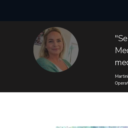
"Se
Med
med
Martin
Operat