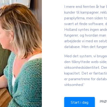
I mere end femten år har
kunder til kampagner, rek
paraplyfirma, men siden t
svært at finde software, d
Holland syntes ingen ande
fungerer, og hvordan man 
arbejdede vi med en sel
database. Men det fungere
Med det system, vi bruger 
den tilknyttede web-side,
virksomhedsidentitet. De
kapacitet. Det er fantasti
er parametrene for database
virksomhed.'
PRØ
Start i dag