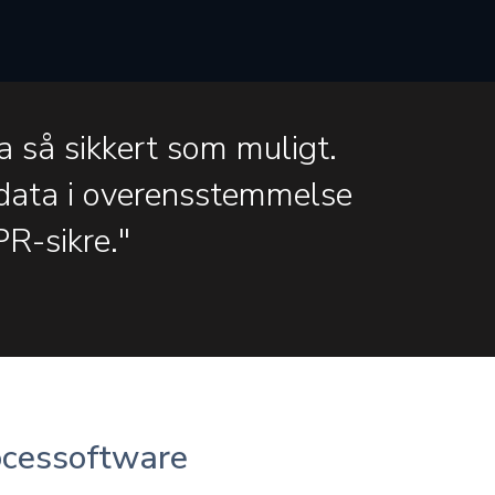
ta så sikkert som muligt.
data i overensstemmelse
R-sikre."
ocessoftware