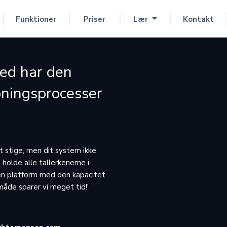
Funktioner
Priser
Lær
Kontakt
ed har den
øbningsprocesser
at stige, men dit system ikke
holde alle tallerkenerne i
en platform med den kapacitet
 måde sparer vi meget tid!'