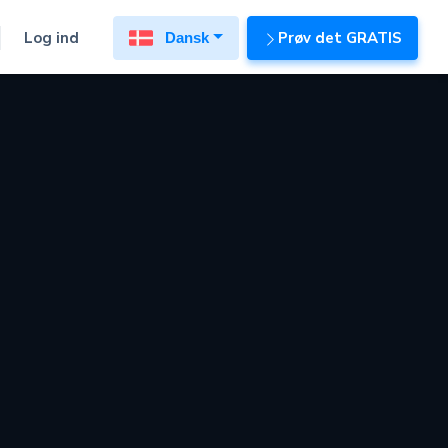
Log ind
Prøv det GRATIS
Dansk