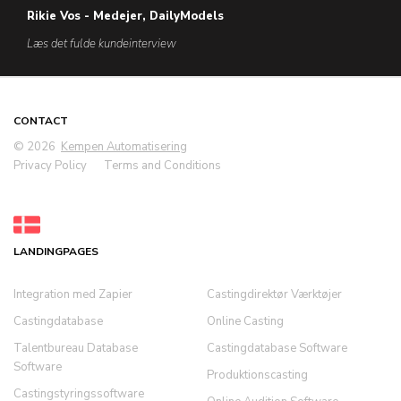
Rikie Vos - Medejer, DailyModels
Læs det fulde kundeinterview
CONTACT
© 2026
Kempen Automatisering
Privacy Policy
Terms and Conditions
LANDINGPAGES
Integration med Zapier
Castingdirektør Værktøjer
Castingdatabase
Online Casting
Talentbureau Database
Castingdatabase Software
Software
Produktionscasting
Castingstyringssoftware