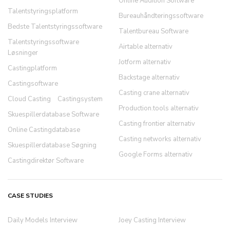
Online Audition Software
Talentstyringsplatform
Bureauhåndteringssoftware
Bedste Talentstyringssoftware
Talentbureau Software
Talentstyringssoftware
Airtable alternativ
Løsninger
Jotform alternativ
Castingplatform
Backstage alternativ
Castingsoftware
Casting crane alternativ
Cloud Casting
Castingsystem
Production.tools alternativ
Skuespillerdatabase Software
Casting frontier alternativ
Online Castingdatabase
Casting networks alternativ
Skuespillerdatabase Søgning
Google Forms alternativ
Castingdirektør Software
CASE STUDIES
Daily Models Interview
Joey Casting Interview