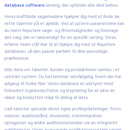
database software
løsning, der opfylder alle dine behov.
Vores kraftfulde søgemaskine hjælper dig med at finde de
rette talenter på et øjeblik. Ved at justere parametrene kan
du nemt finjustere søge- og filtermuligheder og foretage
det valg, der er nødvendigt for en specifik casting. Vores
erfarne team står klar til at hjælpe dig med at finjustere
databasen, så den passer perfekt til dine personlige
præferencer.
Alle data om talenter, kunder og produktioner samles i et
centralt system. Du bestemmer selvfølgelig, hvem der har
adgang til hvilke filer. Vores database er udstyret med
forbedret loginbeskyttelse og kryptering for at sikre en
sikker og beskyttet miljø til deling af data.
Lad talenter uploade deres egne profilopdateringer, fotos,
videoer, auditionbånd, showreels, stemmeprøver,
optagelser og andre auditionmaterialer via en integreret
webformular. Vores avancerede notifikationssystem sørger