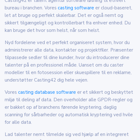
Casting42 er talent agentur software løsning til ethvert
bureau i branchen. Vores
casting software
er cloud-baseret,
let at bruge og perfekt skalerbar. Det er også nemt og
sikkert tilgængeligt og kontrollerbart fra enhver enhed. Du
kan bruge det hvor som helst, når som helst.
Nyd fordelene ved et perfekt organiseret system, hvor du
administrerer alle data, kontakter og projektfiler. Præsenter
tilpassede sedler til dine kunder, hvor du introducerer dine
talenter på en professionel måde. Uanset om du caster
modeller til en fotosession eller skuespillere til en reklame,
understøtter Casting42 dig hele vejen.
Vores
casting database software
er et sikkert og beskyttet
miljø til deling af data. Den overholder alle GPDR-regler og
er bakket op af branchens førende kryptering, daglig
scanning for sårbarheder og automatisk kryptering ved hvile
for alle data.
Lad talenter nemt tilmelde sig ved hjælp af en integreret