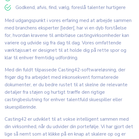
Godkend, afvis, find, vælg, foreslå talenter hurtigere
Med udgangspunkt i vores erfaring med at arbejde sammen
med branchens eksperter [leder[, har vi en dyb forståelse
for, hvordan kravene til ambitiøse castingvirksomheder kan
variere og udvide sig fra dag til dag. Vores omfattende
værktøjssæt er designet til at holde dig på rette spor og
klar til enhver fremtidig udfordring.
Med din fuldt tilpassede Casting42-softwareløsning, der
frigør dig fra arbejdet med inkonsekvent formaterede
dokumenter, er du bedre rustet til at skelne de relevante
detaljer fra støjen og hurtigt træffe den rigtige
castingbeslutning for enhver talentfuld skuespiller eller
skuespillerinde.
Casting42 er udviklet til at vokse intelligent sammen med
din virksomhed, når du udvider din portefølje. Vi har gjort det
lige så nemt som at klikke på en knap at skalere op og er