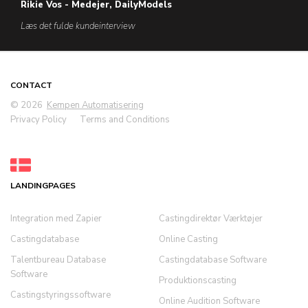
Rikie Vos - Medejer, DailyModels
Læs det fulde kundeinterview
CONTACT
© 2026
Kempen Automatisering
Privacy Policy
Terms and Conditions
LANDINGPAGES
Integration med Zapier
Castingdirektør Værktøjer
Castingdatabase
Online Casting
Talentbureau Database
Castingdatabase Software
Software
Produktionscasting
Castingstyringssoftware
Online Audition Software