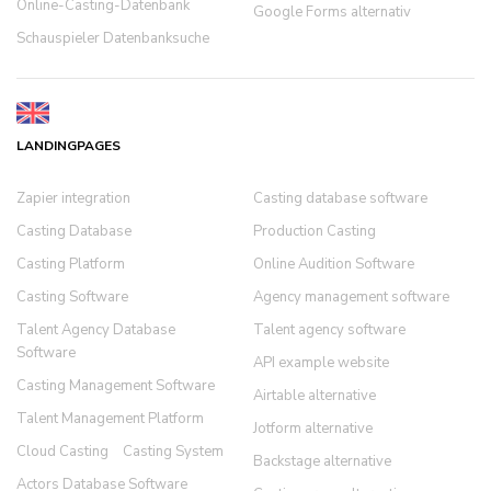
Online-Casting-Datenbank
Google Forms alternativ
Schauspieler Datenbanksuche
LANDINGPAGES
Zapier integration
Casting database software
Casting Database
Production Casting
Casting Platform
Online Audition Software
Casting Software
Agency management software
Talent Agency Database
Talent agency software
Software
API example website
Casting Management Software
Airtable alternative
Talent Management Platform
Jotform alternative
Cloud Casting
Casting System
Backstage alternative
Actors Database Software