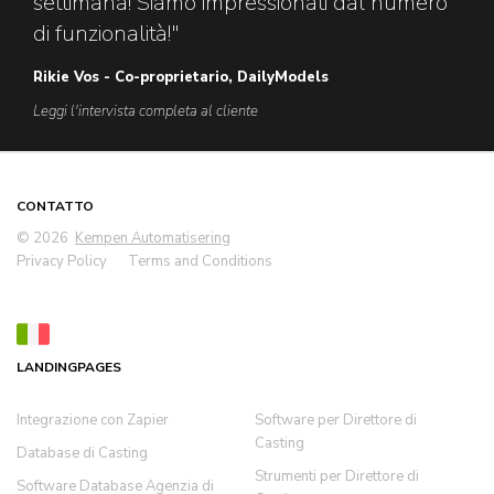
settimana! Siamo impressionati dal numero
di funzionalità!"
Rikie Vos - Co-proprietario, DailyModels
Leggi l'intervista completa al cliente
CONTATTO
© 2026
Kempen Automatisering
Privacy Policy
Terms and Conditions
LANDINGPAGES
Integrazione con Zapier
Software per Direttore di
Casting
Database di Casting
Strumenti per Direttore di
Software Database Agenzia di