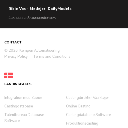
Rikie Vos - Medejer, DailyModels
Læs det fulde kundeinterview
CONTACT
© 2026
Kempen Automatisering
Privacy Policy
Terms and Conditions
LANDINGPAGES
Integration med Zapier
Castingdirektør Værktøjer
Castingdatabase
Online Casting
Talentbureau Database
Castingdatabase Software
Software
Produktionscasting