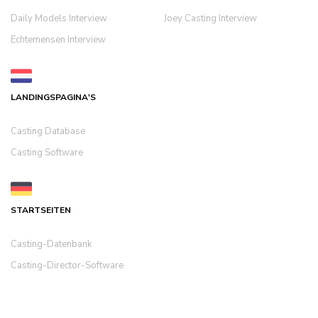
Daily Models Interview
Joey Casting Interview
Echtemensen Interview
LANDINGSPAGINA'S
Casting Database
Casting Software
STARTSEITEN
Casting-Datenbank
Casting-Director-Software