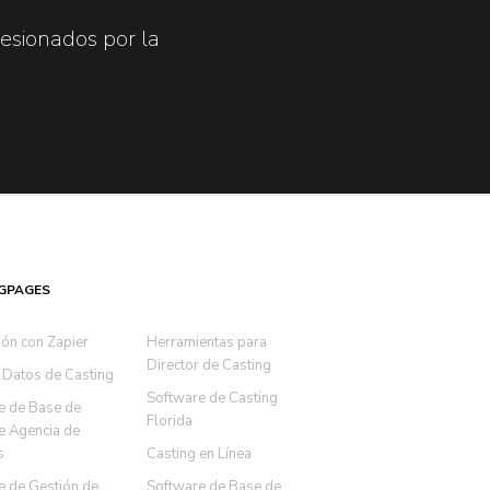
esionados por la
GPAGES
ión con Zapier
Herramientas para
Director de Casting
 Datos de Casting
Software de Casting
e de Base de
Florida
e Agencia de
s
Casting en Línea
e de Gestión de
Software de Base de