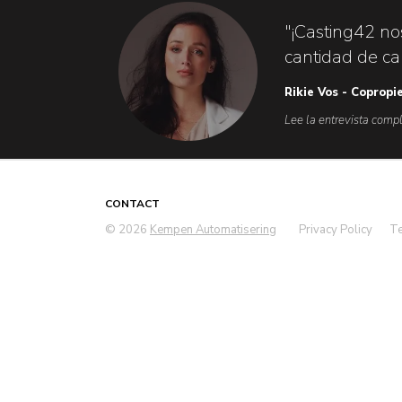
"¡Casting42 no
cantidad de car
Rikie Vos - Copropi
Lee la entrevista compl
CONTACT
© 2026
Kempen Automatisering
Privacy Policy
Te