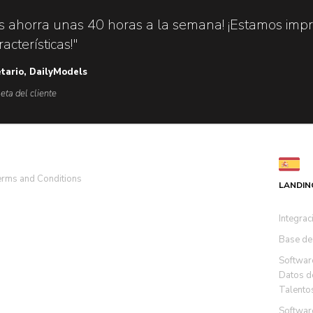
s ahorra unas 40 horas a la semana! ¡Estamos impr
acterísticas!"
etario, DailyModels
eta del cliente
rms and Conditions
LANDIN
Integrac
Base de
Softwar
Datos d
Talento
Softwar