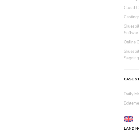
Cloud C
Casting
Skuespi
Softwar
Online 
Skuespi
Søgning
CASE S
Daily M
Echteme
LANDIN