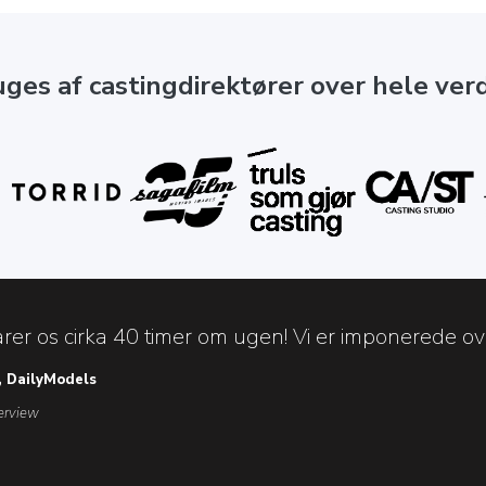
uges af castingdirektører over hele ver
rer os cirka 40 timer om ugen! Vi er imponerede over
, DailyModels
terview