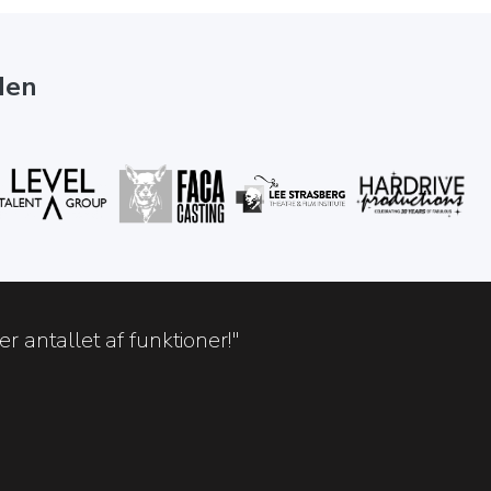
den
 antallet af funktioner!"