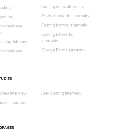
Casting crane alternativ
asting
Production.tools alternativ
system
Casting frontier alternativ
llerdatabase
e
Casting networks
alternativ
Castingdatabase
Google Forms alternativ
llerdatabase
TUDIES
odels Interview
Joey Casting Interview
nsen Interview
GPAGES