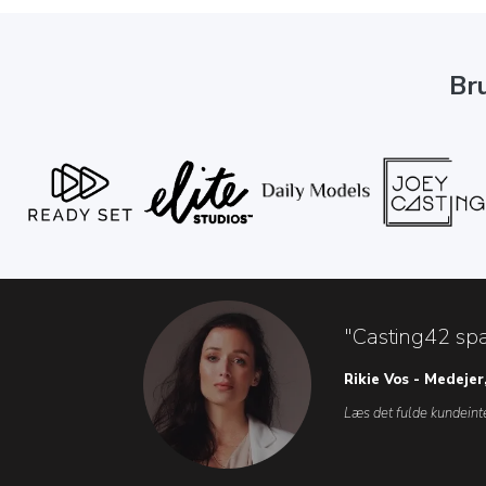
Br
"Casting42 spa
Rikie Vos - Medejer
Læs det fulde kundein