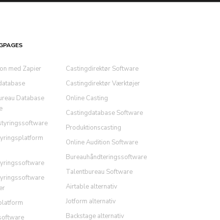
GPAGES
ion med Zapier
Castingdirektør Software
database
Castingdirektør Værktøjer
ureau Database
Online Casting
e
Castingdatabase Software
styringssoftware
Produktionscasting
tyringsplatform
Online Audition Software
Bureauhåndteringssoftware
tyringssoftware
Talentbureau Software
tyringssoftware
Airtable alternativ
er
Jotform alternativ
platform
Backstage alternativ
software