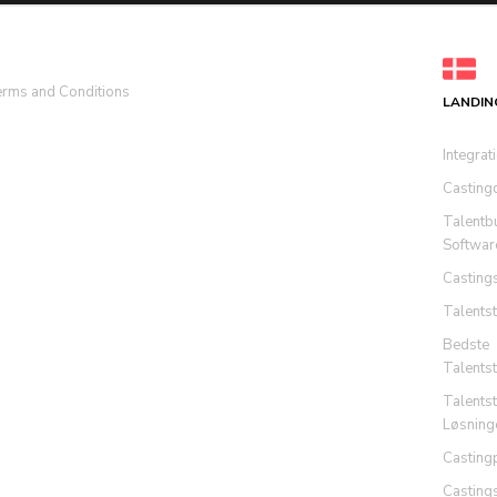
rms and Conditions
LANDIN
Integrat
Casting
Talentb
Softwar
Casting
Talents
Bedste
Talents
Talents
Løsning
Casting
Casting