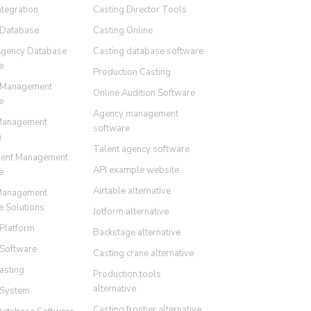
ntegration
Casting Director Tools
 Database
Casting Online
Agency Database
Casting database software
e
Production Casting
 Management
Online Audition Software
e
Agency management
Management
software
m
Talent agency software
lent Management
API example website
e
Airtable alternative
Management
e Solutions
Jotform alternative
 Platform
Backstage alternative
 Software
Casting crane alternative
asting
Production.tools
alternative
 System
Casting frontier alternative