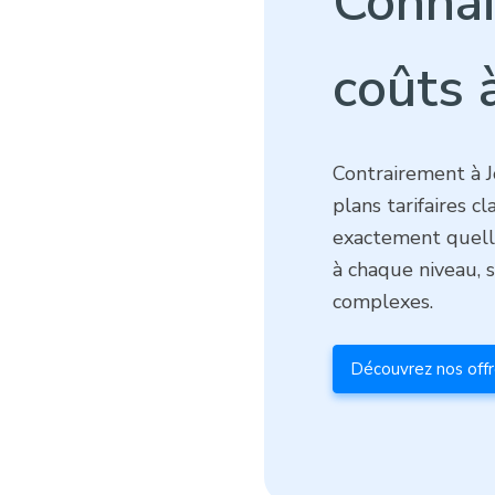
Connai
coûts 
Contrairement à 
plans tarifaires c
exactement quelle
à chaque niveau, s
complexes.
Découvrez nos off