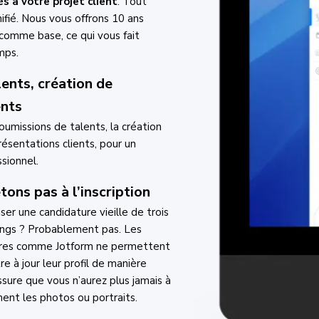
 à votre projet client
. Tout
nifié. Nous vous offrons 10 ans
 comme base, ce qui vous fait
mps.
lents, création de
ents
soumissions de talents, la création
résentations clients, pour un
ssionnel.
ons pas à l’inscription
ser une candidature vieille de trois
tings ? Probablement pas. Les
ires comme Jotform ne permettent
e à jour leur profil de manière
ssure que vous n’aurez plus jamais à
ent les photos ou portraits.