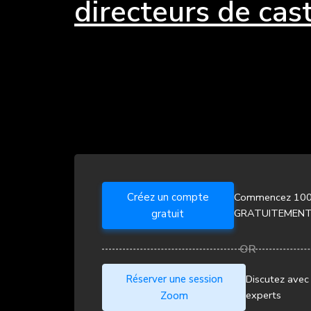
directeurs de cas
Créez un compte
Commencez 10
GRATUITEMEN
gratuit
Réserver une session
Discutez avec 
experts
Zoom