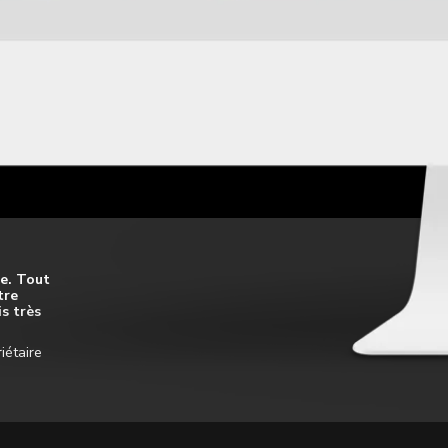
e. Tout
tre
s très
iétaire