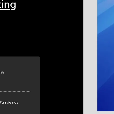
ting
0%
T
l’un de nos