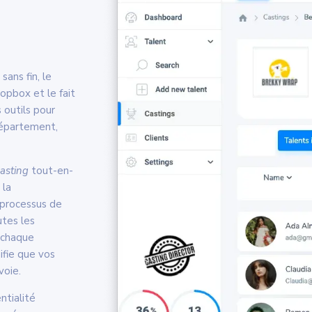
sans fin, le
pbox et le fait
 outils pour
département,
asting
tout-en-
 la
 processus de
utes les
à chaque
ifie que vos
voie.
ntialité