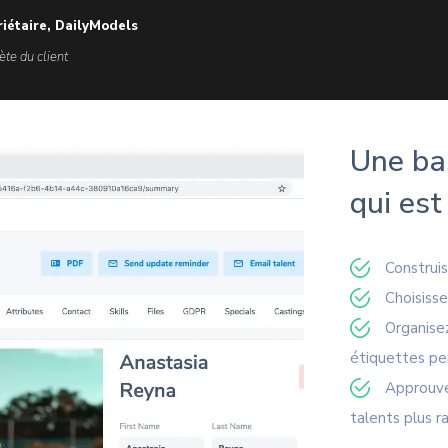
riétaire, DailyModels
ète du client
Une ba
qui est
Construi
Choisiss
Organise
étiquettes pe
Approuve
talents plus 