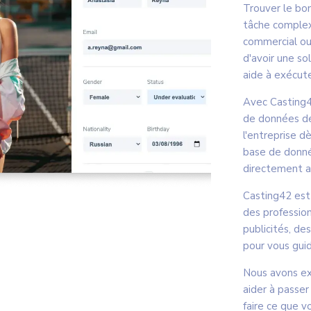
Trouver le bon
tâche complexe
commercial ou 
d'avoir une so
aide à exécute
Avec Casting4
de données de
l'entreprise d
base de donné
directement av
Casting42 est 
des profession
publicités, d
pour vous guid
Nous avons ex
aider à passer
faire ce que v