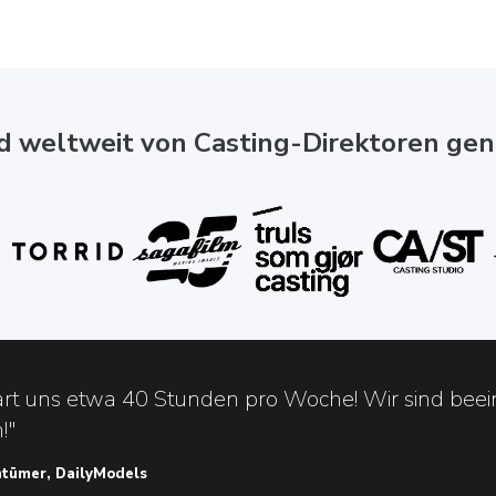
d weltweit von Casting-Direktoren gen
art uns etwa 40 Stunden pro Woche! Wir sind beei
!"
entümer, DailyModels