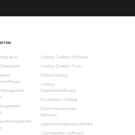
EITEN
ntegration
Casting-Direktor-Software
-Datenbank
Casting-Direktor-Tools
gentur
Online-Casting
nksoftware
Casting-
-Management-
Datenbanksoftware
e
Produktions-Casting
management-
Online-Vorsprechen-
m
Software
alentmanagement-
Agenturverwaltungssoftware
e
Talentagentur-Software