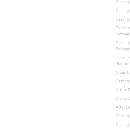
Casting
Casting
Casting
Talent 
Softwar
Casting
Softwar
Talent 
Platfor
Cloud C
Casting
Actors 
Online 
Actor D
Casting 
Casting