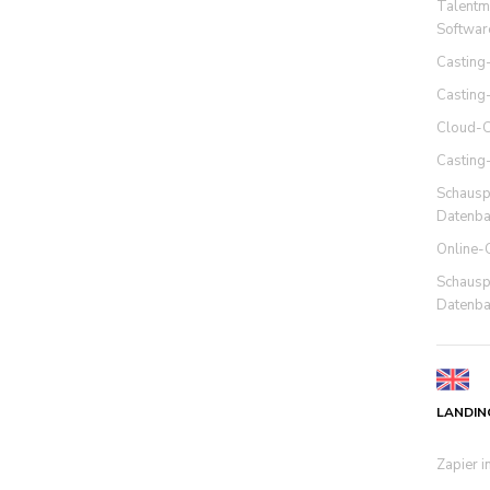
Talent
Softwar
Casting
Casting
Cloud-C
Casting
Schausp
Datenba
Online-
Schausp
Datenba
LANDIN
Zapier i