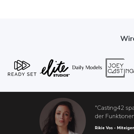
Wir
"Casting42 sp
der Funktionen
Rikie Vos - Miteig