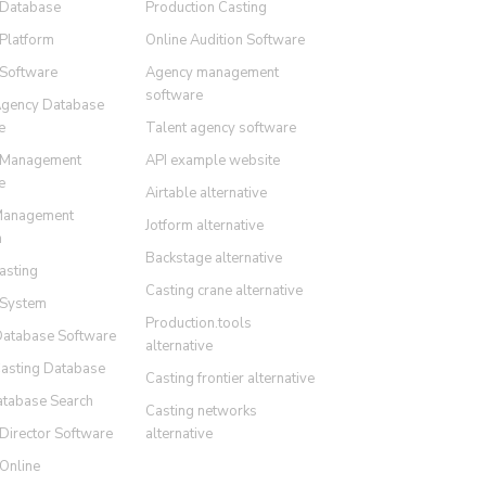
 Database
Production Casting
 Platform
Online Audition Software
 Software
Agency management
software
Agency Database
e
Talent agency software
 Management
API example website
e
Airtable alternative
Management
Jotform alternative
m
Backstage alternative
asting
Casting crane alternative
 System
Production.tools
Database Software
alternative
Casting Database
Casting frontier alternative
atabase Search
Casting networks
Director Software
alternative
 Online