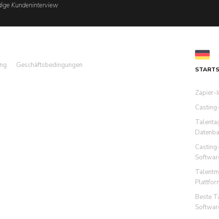
dige Kundeninterview
ung
Geschäftsbedingungen
STARTS
Zapier-I
Casting
Talenta
Datenba
Casting
Softwar
Talent
Plattfor
Beste T
Softwar