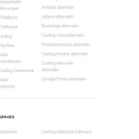
management-
Airtable alternativ
elösungen
Jotform alternativ
-Plattform
Backstage alternativ
-Software
Casting crane alternativ
asting
Production.tools alternativ
-System
Casting frontier alternativ
ieler
nksoftware
Casting networks
alternativ
Casting-Datenbank
Google Forms alternativ
ieler
nksuche
GPAGES
ntegration
Casting database software