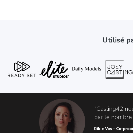
Utilisé p
"Casting42 no
par le nombre d
Rikie Vos - Co-prop