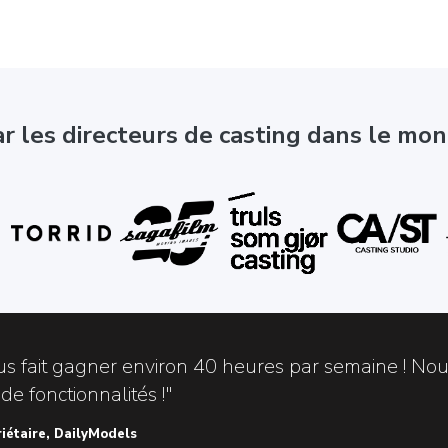
ar les directeurs de casting dans le mo
us fait gagner environ 40 heures par semaine ! N
e fonctionnalités !"
riétaire, DailyModels