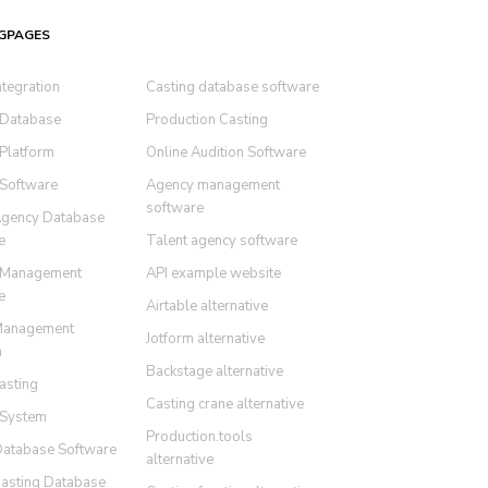
GPAGES
ntegration
Casting database software
 Database
Production Casting
 Platform
Online Audition Software
 Software
Agency management
software
Agency Database
e
Talent agency software
 Management
API example website
e
Airtable alternative
Management
Jotform alternative
m
Backstage alternative
asting
Casting crane alternative
 System
Production.tools
Database Software
alternative
Casting Database