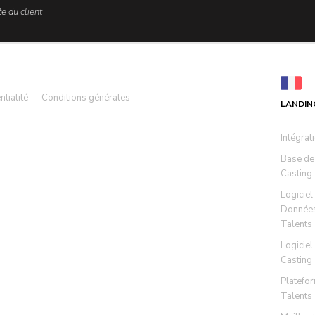
e du client
ntialité
Conditions générales
LANDIN
Intégrat
Base de
Casting
Logiciel
Données
Talents
Logiciel
Casting
Platefo
Talents