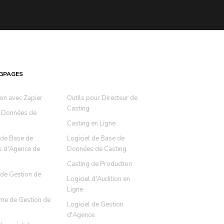
GPAGES
ion avec Zapier
Outils pour Directeur de
Casting
 Données de
Casting en Ligne
 de Base de
Logiciel de Base de
 d'Agence de
Données de Casting
Casting de Production
 de Gestion de
Logiciel d'Audition en
Ligne
rme de Gestion de
Logiciel de Gestion
d'Agence