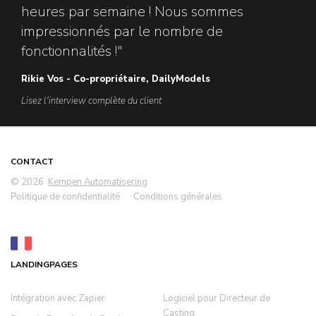
heures par semaine ! Nous sommes
impressionnés par le nombre de
fonctionnalités !"
Rikie Vos - Co-propriétaire, DailyModels
Lisez l'interview complète du client
CONTACT
© 2026
Kempen Automatisering
Politique de confidentialité
Conditions générales
LANDINGPAGES
Intégration avec Zapier
Logiciel pour Directeur de
Casting