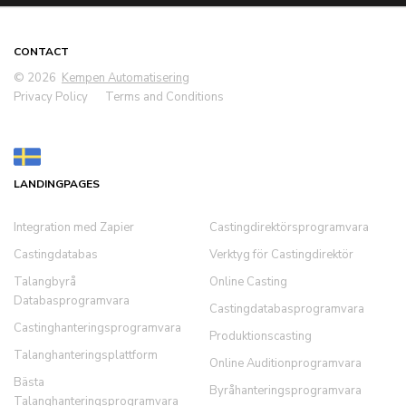
CONTACT
© 2026
Kempen Automatisering
Privacy Policy
Terms and Conditions
LANDINGPAGES
Integration med Zapier
Castingdirektörsprogramvara
Castingdatabas
Verktyg för Castingdirektör
Talangbyrå
Online Casting
Databasprogramvara
Castingdatabasprogramvara
Castinghanteringsprogramvara
Produktionscasting
Talanghanteringsplattform
Online Auditionprogramvara
Bästa
Byråhanteringsprogramvara
Talanghanteringsprogramvara