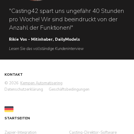
"Casting42 spart uns ungefähr 40 Stunden
pro Woche! Wir sind beeindruckt von der
Anzahl der Funktionen!"
Rikie Vos - Mitinhaber, DailyModels
Lesen Sie das vollständige Kundeninterview
KONTAKT
© 2026
Kempen Automatisering
Datenschutzerklärung
Geschäftsbedingungen
STARTSEITEN
Zapier-Integration
Casting-Direktor-Software