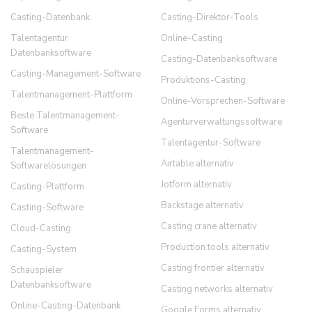
Casting-Datenbank
Casting-Direktor-Tools
Talentagentur
Online-Casting
Datenbanksoftware
Casting-Datenbanksoftware
Casting-Management-Software
Produktions-Casting
Talentmanagement-Plattform
Online-Vorsprechen-Software
Beste Talentmanagement-
Agenturverwaltungssoftware
Software
Talentagentur-Software
Talentmanagement-
Airtable alternativ
Softwarelösungen
Jotform alternativ
Casting-Plattform
Backstage alternativ
Casting-Software
Casting crane alternativ
Cloud-Casting
Production.tools alternativ
Casting-System
Casting frontier alternativ
Schauspieler
Datenbanksoftware
Casting networks alternativ
Online-Casting-Datenbank
Google Forms alternativ