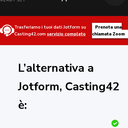
Trasferiamo i tuoi dati Jotform su
Prenota una
Casting42.com
servizio completo
chiamata Zoom
L’alternativa a
Jotform, Casting42
è: