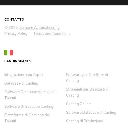
CONTATTO
© 2026
Kempen Automatisering
Privacy Policy
Terms and Conditions
LANDINGPAGES
Integrazione con Zapier
Software per Direttore di
Casting
Database di Casting
Strumenti per Direttore di
Software Database Agenzia di
Casting
Talenti
Casting Online
Software di Gestione Casting
Software Database di Casting
Piattaforma di Gestione dei
Talenti
Casting di Produzione