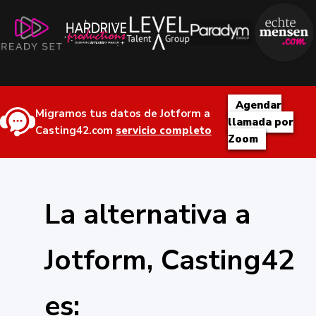
Agendar
Migramos tus datos de Jotform a
llamada por
Casting42.com
servicio completo
Zoom
La alternativa a
Jotform, Casting42
es: