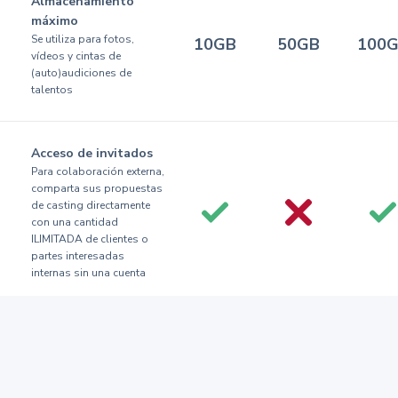
Almacenamiento
máximo
Se utiliza para fotos,
10GB
50GB
100
vídeos y cintas de
(auto)audiciones de
talentos
Acceso de invitados
Para colaboración externa,
comparta sus propuestas
de casting directamente
con una cantidad
ILIMITADA de clientes o
partes interesadas
internas sin una cuenta
Castings ilimitados
Cree cualquier cantidad de
castings