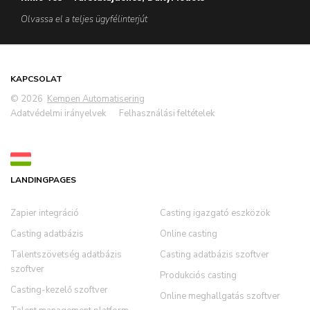
Olvassa el a teljes ügyfélinterjút
KAPCSOLAT
© 2026
Kempen Automatisering
Adatvédelmi irányelvek
Felhasználási feltételek
LANDINGPAGES
Zapier integráció
Casting igazgató eszközök
Casting adatbázis
Online casting
Talentszövetség adatbázis
Casting adatbázis szoftver
szoftver
Produkciós casting
Casting-kezelő szoftver
Online meghallgatás szoftver