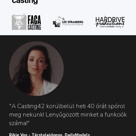
"A Casting42 körülbelül heti 40 órát spórol
meg nekünk! Lenyűgözött minket a funkciók
száma!"
Rikie Vos - Társtulajdonos, DailyModels