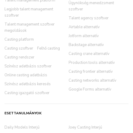
Talent management platform
Ügynökség menedzsment
Legjobb talent management
szoftver
szoftver
Talent agency szoftver
Talent management szoftver
Airtable alternatív
megoldások
Jotform alternatív
Casting platform
Backstage alternatív
Casting szoftver
Felhő casting
Casting crane alternatív
Casting rendszer
Production.tools alternatív
Színész adatbázis szoftver
Casting frontier alternatív
Online casting adatbázis
Casting networks alternatív
Színész adatbázis keresés
Google Forms alternatív
Casting igazgató szoftver
ESETTANULMÁNYOK
Daily Models Interjú
Joey Casting Interjú