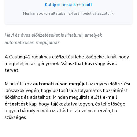
Küldjön nekünk e-mailt
Munkanapokon általában 24 órán belül válaszolunk.
Havi és éves előfizetéseket is kínálunk, amelyek
automatikusan megújulnak.
A Casting42 rugalmas előfizetési lehetőségeket kínál, hogy
megfeleljen az igényeinek. Választhat
havi
vagy
éves
tervet.
Mindkét terv
automatikusan megújul
az egyes előfizetési
időszakok végén, hogy biztosítsa a folyamatos hozzáférést
fiókjához és adataihoz. Minden megújítás előtt
e-mail
értesítést
kap, hogy tájékoztatva legyen, és lehetősége
legyen bármilyen változtatást eszközölni a tervén, ha
szükséges.