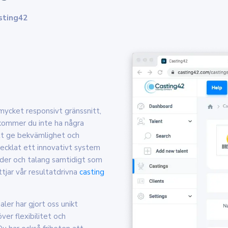
sting42
mycket responsivt gränssnitt,
kommer du inte ha några
att ge bekvämlighet och
utvecklat ett innovativt system
der och talang samtidigt som
ttjar vår resultatdrivna
casting
ler har gjort oss unikt
ver flexibilitet och