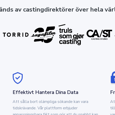
nds av castingdirektörer över hela vä
Effektivt Hantera Dina Data
F
Att sålla bort olämpliga sökande kan vara
At
tidskrävande. Vår plattform erbjuder
ti
anpassningsbara fält som gör att du snabbt kan
va