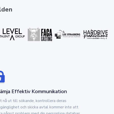
rlden
rämja Effektiv Kommunikation
t nå ut till sökande, kontrollera deras
llgänglighet och skicka avtal kommer inte att
ra något problem med din personliga databas.