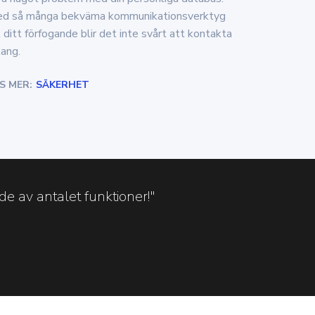
d så många bekväma kommunikationsverktyg
ll ditt förfogande blir det inte svårt att kontakta
lang.
S MER:
SÄKERHET
e av antalet funktioner!"