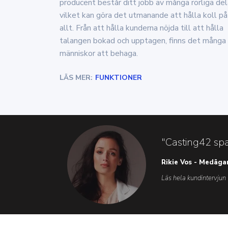
producent består ditt jobb av många rörliga del
vilket kan göra det utmanande att hålla koll på
allt. Från att hålla kunderna nöjda till att hålla
talangen bokad och upptagen, finns det många
människor att behaga.
LÄS MER:
FUNKTIONER
"Casting42 spa
Rikie Vos - Medäga
Läs hela kundintervjun