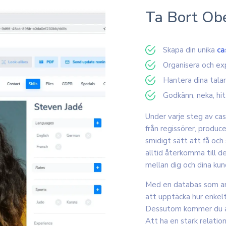
Ta Bort Ob
Skapa din unika
ca
Organisera och ex
Hantera dina tala
Godkänn, neka, hit
Under varje steg av cas
från regissörer, produc
smidigt sätt att få oc
alltid återkomma till d
mellan dig och dina kun
Med en databas som an
att upptäcka hur enkelt
Dessutom kommer du att
Att ha en stark relati