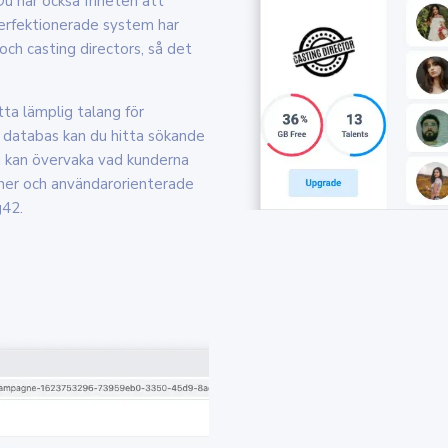
 Du har också friheten att
perfektionerade system har
och casting directors, så det
ta lämplig talang för
e databas kan du hitta sökande
du kan övervaka vad kunderna
ioner och användarorienterade
g42.