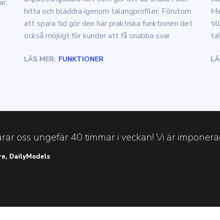
ar,
hitta och bläddra igenom talangprofiler. Förutom
Me
att spara tid gör den här praktiska funktionen det
ti
också möjligt för kunder att få snabba svar.
ta
LÄS MER:
FUNKTIONER
LÄ
rar oss ungefär 40 timmar i veckan! Vi är imponerad
re, DailyModels