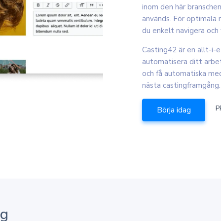
inom den här branschen
används. För optimala r
du enkelt navigera och 
Casting42 är en allt-i-
automatisera ditt arbet
och få automatiska med
nästa castingframgång.
P
Börja idag
ng