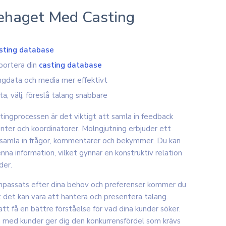
ehaget Med Casting
sting database
portera din
casting database
ngdata och media mer effektivt
ta, välj, föreslå talang snabbare
tingprocessen är det viktigt att samla in feedback
enter och koordinatorer. Molngjutning erbjuder ett
h samla in frågor, kommentarer och bekymmer. Du kan
enna information, vilket gynnar en konstruktiv relation
der.
passats efter dina behov och preferenser kommer du
 det kan vara att hantera och presentera talang.
 få en bättre förståelse för vad dina kunder söker.
on med kunder ger dig den konkurrensfördel som krävs