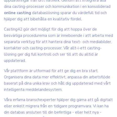
uppdateringar från ditt nätverk. Genom att integrera alla
dina casting-processer och kommunikation i en konsoliderad
online casting
databaslösning sparar du värdefull tid och
hjälper dig att bibehålla en kvalitativ fördel.
Casting42 gör det möjligt för dig att hoppa över de
besvärliga procedurerna som är inneboende i att arbeta med
separata verktyg för att hantera dina text- och mediabilder,
kontakter och casting-processer. Vår allt-i-ett casting-
lösning ger dig full kontroll och ser till att du alltid är
uppdaterad.
Vår plattform är utformad för att ge dig en bra start.
Organisera dina data mer effektivt, anpassa din arbetsflöde
baserat på dina unika krav och håll dig uppdaterad med vårt
intelligenta meddelandesystem.
Våra erfarna branschexperter hjälper dig gärna att gå digitalt
eller enkelt migrera från en tidigare programvara. Vi kan ha
din databas ansluten till din befintliga - eller helt nya -