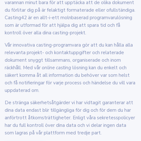
varannan minut bara för att upptäcka att de olika dokument
du förlitar dig på är felaktigt formaterade eller ofullständiga.
Casting42 är en allt-i-ett molnbaserad programvarulösning
som är utformad för att hjälpa dig att spara tid och få
kontroll över alla dina casting-projekt.
Vår innovativa casting-programvara gör att du kan hålla alla
relevanta projekt- och kontaktuppgifter och relaterade
dokument snyggt tillsammans, organiserade och inom
räckhåll. Med vår
online casting
lösning kan du enkelt och
säkert komma åt all information du behöver var som helst
och få notifieringar för varje process och händelse du vill vara
uppdaterad om.
De stränga säkerhetsåtgärder vi har vidtagit garanterar att
dina data endast blir tillgängliga för dig och för dem du har
anförtrott åtkomsträttigheter. Enligt våra sekretesspolicyer
har du full kontroll över dina data och vi delar ingen data
som lagras på vår plattform med tredje part.