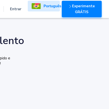
Experimente
Português
Entrar
GRÁTIS
lento
pido e
!