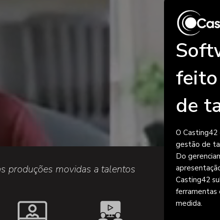
Soft
feit
de t
O Casting42 
gestão de ta
Do gerenciam
as produções movidas a talentos
apresentação
Casting42 sub
ferramentas 
medida.