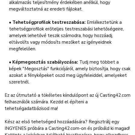
alkalmazás teljesítmény érdekében anélkül, hogy
megváltoztatná az eredeti fájlokat.
•
Tehetségprofilok testreszabása:
Emlékeztetünk a
tehetségprofilok erőteljes testreszabási lehetőségeire,
amelyek lehetővé teszik számodra, hogy hozzáadj,
eltávolíts vagy módosíts mezőket az igényeidnek
megfelelően.
•
Képmegosztás szabályozása:
Tudj meg többet a
képek "Megosztás" funkciójáról, amely biztosítja, hogy csak
azokat a fényképeket oszd meg ügyfeleiddel, amelyeket
szeretnél.
Ez az útmutató a tökéletes kiindulópont az új Casting42.com
felhasználók számára. Kezdd el építeni a
tehetségadatbázisod ma!
Kész az első tehetséged hozzáadására? Regisztrálj egy
INGYENES próbára a Casting42.com-on és próbáld ki magad!