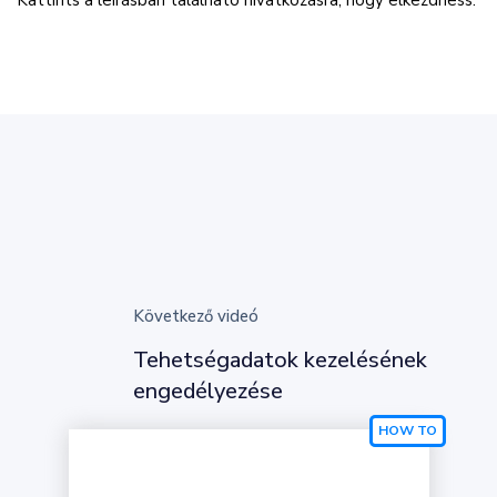
Kattints a leírásban található hivatkozásra, hogy elkezdhess.
Következő videó
Tehetségadatok kezelésének
engedélyezése