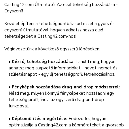
Casting42.com Útmutató: Az első tehetség hozzáadása -
Egyszerű!
Kezd el építeni a tehetségadatbázisod ezzel a gyors és
egyszerű útmutatóval, hogyan adhatsz hozzá első
tehetségedet a Casting42.com-hoz!
Végigvezetünk a következő egyszerű lépéseken:
•
Kézi új tehetség hozzáadása
: Tanuld meg, hogyan
adhatsz meg alapvető információkat - nevet, nemet és
születésnapot - egy új tehetségprofil létrehozásához.
•
Fényképek hozzáadása drag-and-drop módszerrel:
Nézd meg, milyen könnyű fényképeket hozzáadni egy
tehetség profiljához, az egyszerű drag-and-drop
funkcióval.
•
Képtömörítés megértése:
Fedezd fel, hogyan
optimalizálja a Casting42.com a képméreteket a gyorsabb