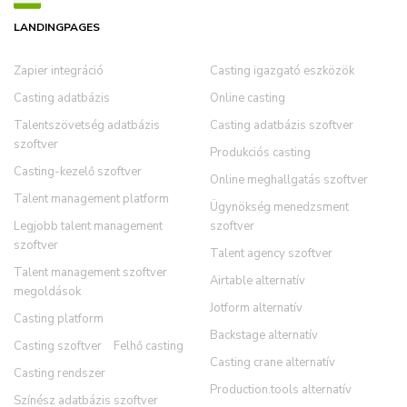
LANDINGPAGES
Zapier integráció
Casting igazgató eszközök
Casting adatbázis
Online casting
Talentszövetség adatbázis
Casting adatbázis szoftver
szoftver
Produkciós casting
Casting-kezelő szoftver
Online meghallgatás szoftver
Talent management platform
Ügynökség menedzsment
Legjobb talent management
szoftver
szoftver
Talent agency szoftver
Talent management szoftver
Airtable alternatív
megoldások
Jotform alternatív
Casting platform
Backstage alternatív
Casting szoftver
Felhő casting
Casting crane alternatív
Casting rendszer
Production.tools alternatív
Színész adatbázis szoftver