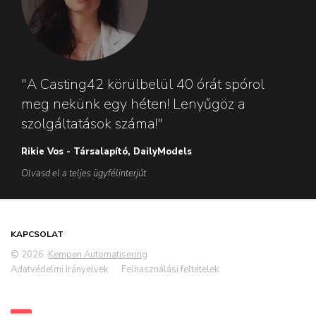
"A Casting42 körülbelül 40 órát spórol
meg nekünk egy héten! Lenyűgöz a
szolgáltatások száma!"
Rikie Vos - Társalapító, DailyModels
Olvasd el a teljes ügyfélinterjút
KAPCSOLAT
© 2026
Kempen Automatisering
Adatvédelmi irányelvek
Felhasználási feltételek