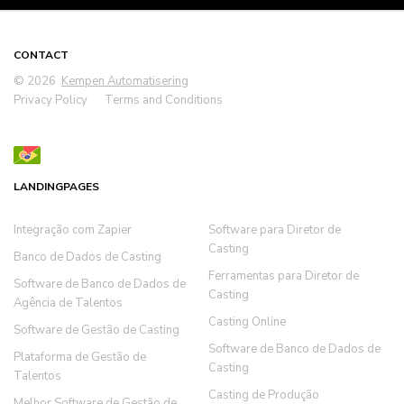
CONTACT
© 2026
Kempen Automatisering
Privacy Policy
Terms and Conditions
LANDINGPAGES
Integração com Zapier
Software para Diretor de
Casting
Banco de Dados de Casting
Ferramentas para Diretor de
Software de Banco de Dados de
Casting
Agência de Talentos
Casting Online
Software de Gestão de Casting
Software de Banco de Dados de
Plataforma de Gestão de
Casting
Talentos
Casting de Produção
Melhor Software de Gestão de