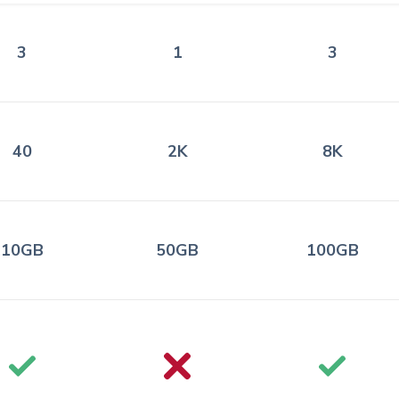
3
1
3
40
2K
8K
10GB
50GB
100GB