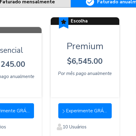
Faturado mensalmente
Faturado anual
Escolha
popular
Premium
sencial
$6,545.00
,245.00
Por mês pago anualmente
pago anualmente
imente GRÁTIS
Experimente GRÁTIS
ios
10 Usuários