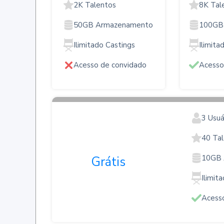
2K Talentos
8K Tal
50GB Armazenamento
100GB
Ilimitado Castings
Ilimita
Acesso de convidado
Acesso
3 Usuá
40 Ta
10GB 
Grátis
Ilimit
Acess