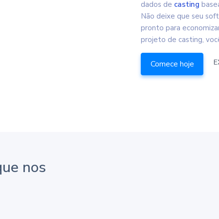
dados de
casting
basea
Não deixe que seu soft
pronto para economizar
projeto de casting, voc
E
Comece hoje
que nos