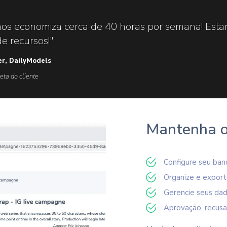
nos economiza cerca de 40 horas por semana! Est
e recursos!"
er, DailyModels
eta do cliente
Mantenha o
Configure seu ban
Organize e export
Gerencie seus dad
Aprovação, recusa