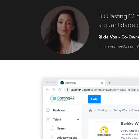
"O Casting42 
a quantidade d
Rikie Vos - Co-Own
Leia a entrevista compl