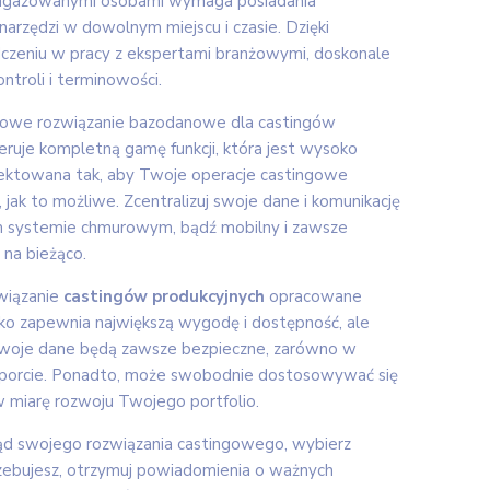
angażowanymi osobami wymaga posiadania
narzędzi w dowolnym miejscu i czasie. Dzięki
czeniu w pracy z ekspertami branżowymi, doskonale
ntroli i terminowości.
sowe rozwiązanie bazodanowe dla castingów
feruje kompletną gamę funkcji, która jest wysoko
jektowana tak, aby Twoje operacje castingowe
, jak to możliwe. Zcentralizuj swoje dane i komunikację
 systemie chmurowym, bądź mobilny i zawsze
 na bieżąco.
wiązanie
castingów produkcyjnych
opracowane
lko zapewnia największą wygodę i dostępność, ale
Twoje dane będą zawsze bezpieczne, zarówno w
ansporcie. Ponadto, może swobodnie dostosowywać się
 miarę rozwoju Twojego portfolio.
ąd swojego rozwiązania castingowego, wybierz
rzebujesz, otrzymuj powiadomienia o ważnych