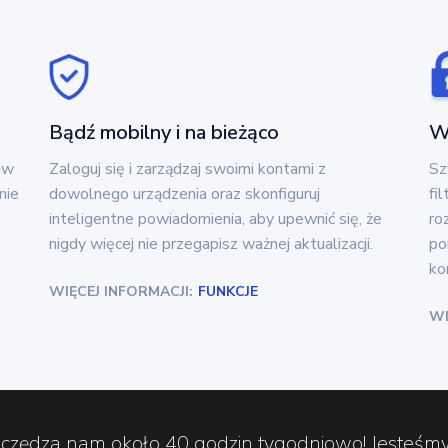
Bądź mobilny i na bieżąco
Wy
aw
Zaloguj się i zarządzaj swoimi kontami z
Sz
nie
dowolnego urządzenia oraz skonfiguruj
fi
inteligentne powiadomienia, aby upewnić się, że
ro
nigdy więcej nie przegapisz ważnej aktualizacji.
po
ko
WIĘCEJ INFORMACJI:
FUNKCJE
WI
zczędza nam około 40 godzin tygodniowo! Jesteśm