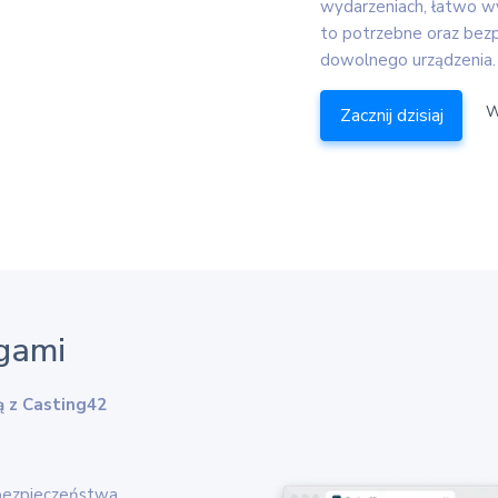
wydarzeniach, łatwo wys
to potrzebne oraz bezp
dowolnego urządzenia.
W
Zacznij dzisiaj
ngami
ą z Casting42
bezpieczeństwa