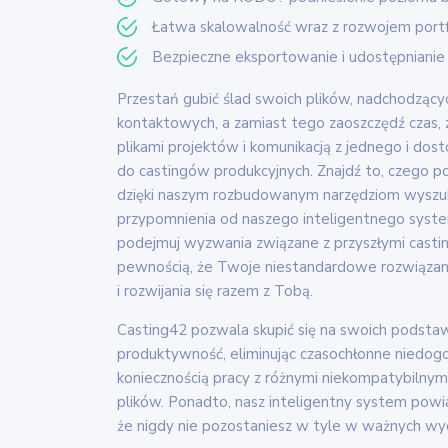
Łatwa skalowalność wraz z rozwojem portf
Bezpieczne eksportowanie i udostępnianie
Przestań gubić ślad swoich plików, nadchodząc
kontaktowych, a zamiast tego zaoszczędź czas, 
plikami projektów i komunikacją z jednego i d
do castingów produkcyjnych. Znajdź to, czego p
dzięki naszym rozbudowanym narzędziom wyszuk
przypomnienia od naszego inteligentnego syst
podejmuj wyzwania związane z przyszłymi casti
pewnością, że Twoje niestandardowe rozwiązan
i rozwijania się razem z Tobą.
Casting42 pozwala skupić się na swoich podstaw
produktywność, eliminując czasochłonne niedog
koniecznością pracy z różnymi niekompatybilnym
plików. Ponadto, nasz inteligentny system pow
że nigdy nie pozostaniesz w tyle w ważnych wy