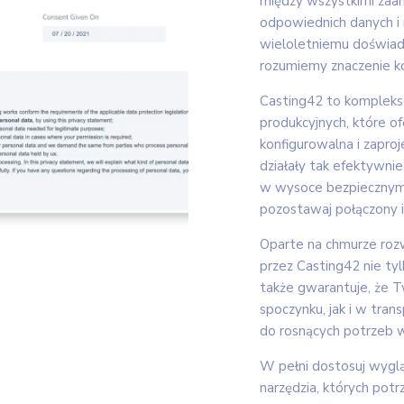
między wszystkimi za
odpowiednich danych i 
wieloletniemu doświad
rozumiemy znaczenie ko
Casting42 to komplek
produkcyjnych, które o
konfigurowalna i zapro
działały tak efektywnie
w wysoce bezpiecznym
pozostawaj połączony i
Oparte na chmurze roz
przez Casting42 nie ty
także gwarantuje, że 
spoczynku, jak i w tr
do rosnących potrzeb w
W pełni dostosuj wygl
narzędzia, których pot