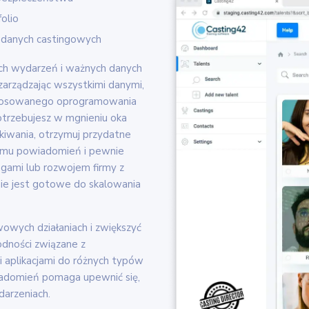
olio
 danych castingowych
ych wydarzeń i ważnych danych
zarządzając wszystkimi danymi,
ostosowanego oprogramowania
otrzebujesz w mgnieniu oka
iwania, otrzymuj przydatne
emu powiadomień i pewnie
ngami lub rozwojem firmy z
ie jest gotowe do skalowania
owych działaniach i zwiększyć
odności związane z
i aplikacjami do różnych typów
iadomień pomaga upewnić się,
darzeniach.