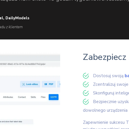
iel, DailyModels
adu z klientem
Zabezpiecz 
Dostosuj swoją
b
Zcentralizuj swoje
Skonfiguruj intel
Bezpiecznie uzysk
dowolnego urządzenia
Zapewnienie sukcesu Tw