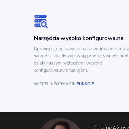
Narzędzia wysoko konfigurowalne
Upewnij się, że zawsze masz odpowiedni zest
narzędzi i zwiększaj swoją produktywność ogól
dzięki naszym rozległym i wysoko
konfigurowalnym funkcjom.
WIĘCEJ INFORMACJI:
FUNKCJE
"Casting42 os