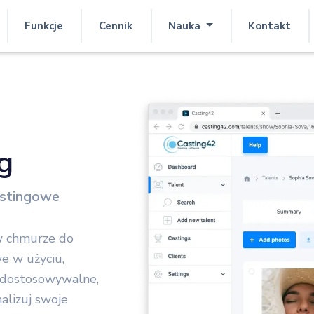
Funkcje
Cennik
Nauka
Kontakt
g
astingowe
w chmurze do
we w użyciu,
i dostosowywalne,
alizuj swoje