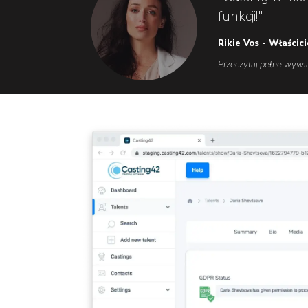
funkcji!"
Rikie Vos - Właścic
Przeczytaj pełne wywi