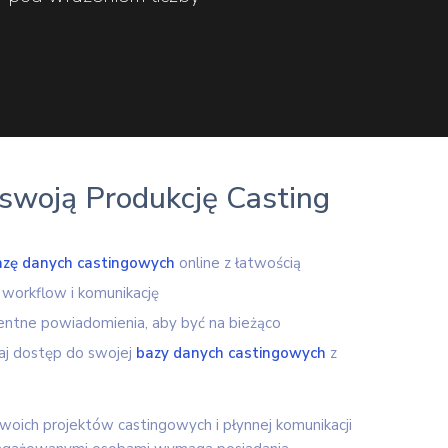
swoją Produkcję Casting
azę danych castingowych
online z łatwością
 workflow i komunikację
igentne powiadomienia, aby być na bieżąco
aj dostęp do swojej
bazy danych castingowych
z
oich projektów castingowych i płynnej komunikacji