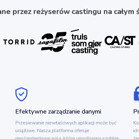
ne przez reżyserów castingu na całym ś
Efektywne zarządzanie danymi
P
Przesiewanie niewłaściwych aplikacji może być
Ko
uciążliwe. Nasza platforma oferuje
ic
niestandardowe pola, które umożliwiają szybkie
ża