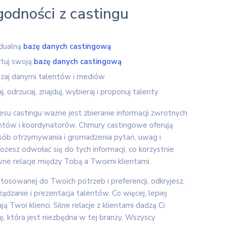
odności z castingu
idualną
bazę danych castingową
rtuj swoją
bazę danych castingową
dzaj danymi talentów i mediów
, odrzucaj, znajduj, wybieraj i proponuj talenty
su castingu ważne jest zbieranie informacji zwrotnych
ntów i koordynatorów. Chmury castingowe oferują
b otrzymywania i gromadzenia pytań, uwag i
żesz odwołać się do tych informacji, co korzystnie
ne relacje między Tobą a Twoimi klientami.
tosowanej do Twoich potrzeb i preferencji, odkryjesz,
ądzanie i prezentacja talentów. Co więcej, lepiej
ą Twoi klienci. Silne relacje z klientami dadzą Ci
, która jest niezbędna w tej branży. Wszyscy