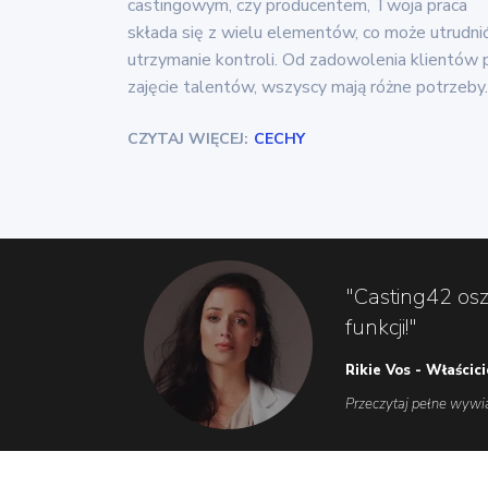
castingowym, czy producentem, Twoja praca
składa się z wielu elementów, co może utrudnić
utrzymanie kontroli. Od zadowolenia klientów 
zajęcie talentów, wszyscy mają różne potrzeby.
CZYTAJ WIĘCEJ:
CECHY
"Casting42 os
funkcji!"
Rikie Vos - Właścic
Przeczytaj pełne wywi