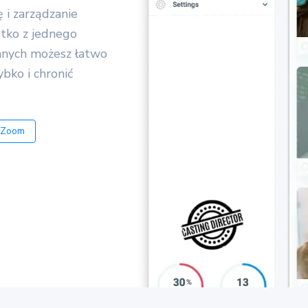
 i zarządzanie
stko z jednego
danych możesz łatwo
bko i chronić
ę Zoom