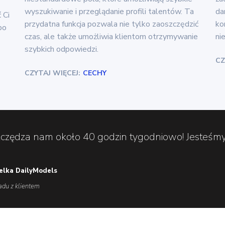
wyszukiwanie i przeglądanie profili talentów. Ta
da
 Ci
przydatna funkcja pozwala nie tylko zaoszczędzić
ko
po
czas, ale także umożliwia klientom otrzymywanie
ni
szybkich odpowiedzi.
CZ
CZYTAJ WIĘCEJ:
CECHY
zczędza nam około 40 godzin tygodniowo! Jesteśm
ielka DailyModels
adu z klientem