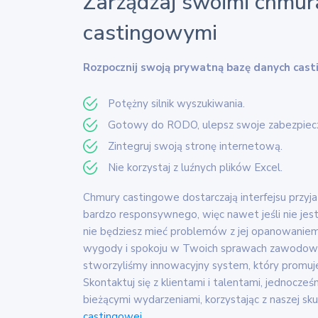
Zarządzaj swoimi chmur
castingowymi
Rozpocznij swoją prywatną bazę danych cas
Potężny silnik wyszukiwania.
Gotowy do RODO, ulepsz swoje zabezpiecz
Zintegruj swoją stronę internetową.
Nie korzystaj z luźnych plików Excel.
Chmury castingowe dostarczają interfejsu przyj
bardzo responsywnego, więc nawet jeśli nie jes
nie będziesz mieć problemów z jej opanowanie
wygody i spokoju w Twoich sprawach zawodowy
stworzyliśmy innowacyjny system, który promu
Skontaktuj się z klientami i talentami, jednocześ
bieżącymi wydarzeniami, korzystając z naszej sk
castingowej
.