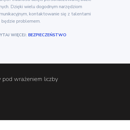
nych. Dzięki wielu dogodnym narzędziom
munikacyjnym, kontaktowanie się z talentami
e będzie problemem.
YTAJ WIĘCEJ:
BEZPIECZEŃSTWO
y pod wrażeniem liczby