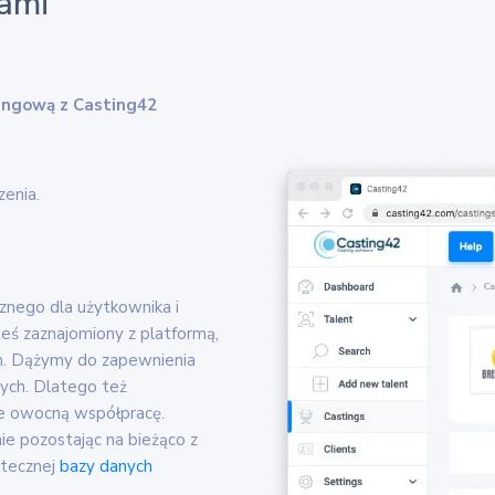
ami
tingową z Casting42
enia.
aznego dla użytkownika i
teś zaznajomiony z platformą,
m. Dążymy do zapewnienia
ch. Dlatego też
je owocną współpracę.
nie pozostając na bieżąco z
utecznej
bazy danych