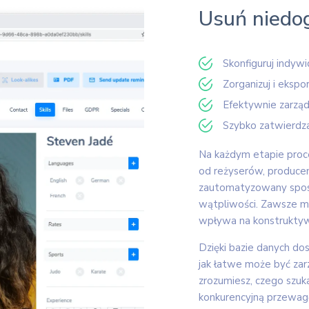
Usuń niedog
Skonfiguruj indyw
Zorganizuj i ekspo
Efektywnie zarzą
Szybko zatwierdzaj
Na każdym etapie proce
od reżyserów, produce
zautomatyzowany sposó
wątpliwości. Zawsze mo
wpływa na konstruktyw
Dzięki bazie danych dos
jak łatwe może być zarz
zrozumiesz, czego szukaj
konkurencyjną przewagę