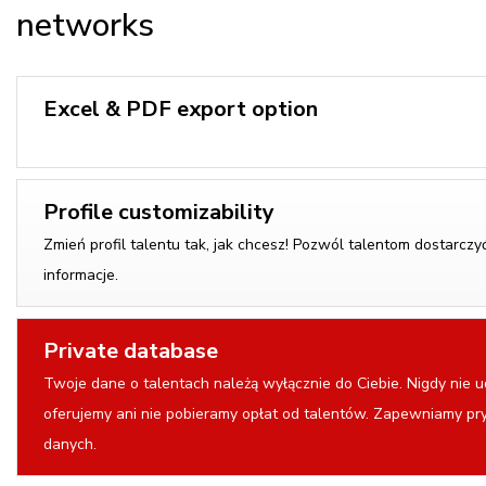
networks
Excel & PDF export option
Profile customizability
Zmień profil talentu tak, jak chcesz! Pozwól talentom dostarczy
informacje.
Private database
Twoje dane o talentach należą wyłącznie do Ciebie. Nigdy nie u
oferujemy ani nie pobieramy opłat od talentów. Zapewniamy p
danych.