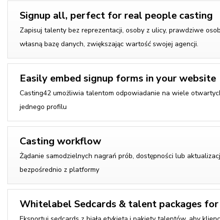
Signup all, perfect for real people casting
Zapisuj talenty bez reprezentacji, osoby z ulicy, prawdziwe oso
własną bazę danych, zwiększając wartość swojej agencji.
Easily embed signup forms in your website
Casting42 umożliwia talentom odpowiadanie na wiele otwartyc
jednego profilu
Casting workflow
Żądanie samodzielnych nagrań prób, dostępności lub aktualizacji
bezpośrednio z platformy
Whitelabel Sedcards & talent packages for 
Eksportuj sedcards z białą etykietą i pakiety talentów, aby klienc