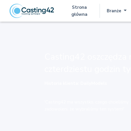
Strona
Branże
(aktualna)
główna
Casting42 oszczędza 
czterdziestu godzin t
Historia klienta: DailyModels
'Casting42 ma wszystko, czego chcieliśmy.
zadowoleni, że wybraliśmy ten system!'