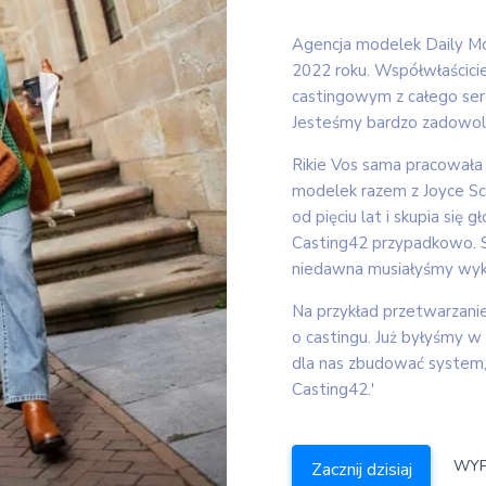
Agencja modelek Daily Mo
2022 roku. Współwłaścici
castingowym z całego serc
Jesteśmy bardzo zadowole
Rikie Vos sama pracowała 
modelek razem z Joyce Sch
od pięciu lat i skupia się
Casting42 przypadkowo. 
niedawna musiałyśmy wyk
Na przykład przetwarzanie
o castingu. Już byłyśmy w 
dla nas zbudować system,
Casting42.'
WYP
Zacznij dzisiaj