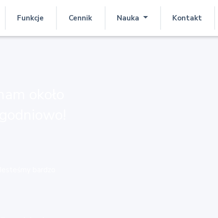
Funkcje
Cennik
Nauka
Kontakt
nam około
ygodniowo!
 Jesteśmy bardzo