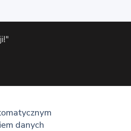
i!"
tomatycznym
iem danych