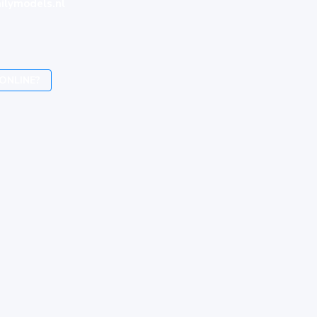
ilymodels.nl
ONLINE?