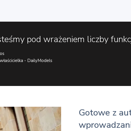
steśmy pod wrażeniem liczby funkcj
Vos
łaścicielka - DailyModels
Gotowe z au
wprowadzan