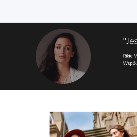
"Je
Rikie 
Współw