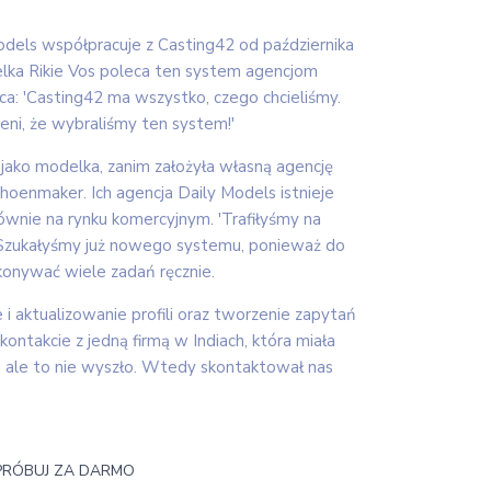
dels współpracuje z Casting42 od października
elka Rikie Vos poleca ten system agencjom
a: 'Casting42 ma wszystko, czego chcieliśmy.
ni, że wybraliśmy ten system!'
jako modelka, zanim założyła własną agencję
oenmaker. Ich agencja Daily Models istnieje
 głównie na rynku komercyjnym. 'Trafiłyśmy na
Szukałyśmy już nowego systemu, ponieważ do
onywać wiele zadań ręcznie.
 i aktualizowanie profili oraz tworzenie zapytań
kontakcie z jedną firmą w Indiach, która miała
 ale to nie wyszło. Wtedy skontaktował nas
RÓBUJ ZA DARMO