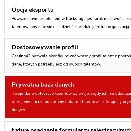
Opcja eksportu
Powszechnym problemem w Backstage jest brak możliwości ek
talentów, aby móc się nimi dzielić z produkcjami lub organizacją.
Dostosowywanie profili
Casting42 pozwala skonfigurować własny profil talentu: poproś
dane, których potrzebujesz od swoich talentów.
Prywatna baza danych
Twoje dane dotyczące talentów są twoje, nigdy ich nie udostępn
oferujemy ani nie pobieramy opłat od talentów – oferujemy pry
danych.
Łatwe osadzanie formularzy rejestracyjnyc