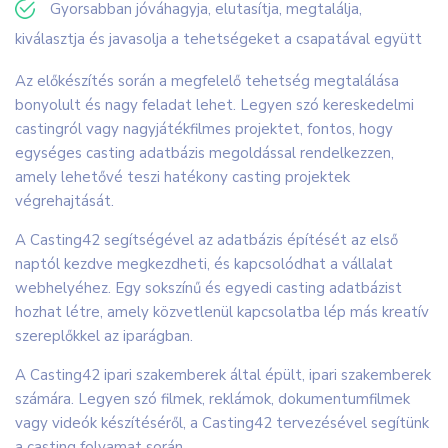
Gyorsabban jóváhagyja, elutasítja, megtalálja,
kiválasztja és javasolja a tehetségeket a csapatával együtt
Az előkészítés során a megfelelő tehetség megtalálása
bonyolult és nagy feladat lehet. Legyen szó kereskedelmi
castingról vagy nagyjátékfilmes projektet, fontos, hogy
egységes casting adatbázis megoldással rendelkezzen,
amely lehetővé teszi hatékony casting projektek
végrehajtását.
A Casting42 segítségével az adatbázis építését az első
naptól kezdve megkezdheti, és kapcsolódhat a vállalat
webhelyéhez. Egy sokszínű és egyedi casting adatbázist
hozhat létre, amely közvetlenül kapcsolatba lép más kreatív
szereplőkkel az iparágban.
A Casting42 ipari szakemberek által épült, ipari szakemberek
számára. Legyen szó filmek, reklámok, dokumentumfilmek
vagy videók készítéséről, a Casting42 tervezésével segítünk
a casting folyamat során.