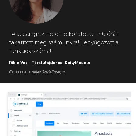
"A Casting42 hetente körülbelül 40 órát
takarított meg számunkra! Lenyűgözött a
funkciók száma!"
Rikie Vos - Társtulajdonos, DailyModels
Olvassa el a teljes ügyfélinterjút