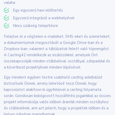
valaha
Egy egyszerű havi előfizetés
Egyszerű integráció a webhelyével
Nincs szükség telepítésre
Felejtse el a végtelen e-maileket, SMS-eket és üzeneteket,
a dokumentumok megosztását a Google Drive-ban és a
Dropbox-ban, valamint a táblázatok felett való töprengést.
A Casting42 rendelkezik az eszközökkel, amelyek Önt
összekapcsolják minden stábbelival, osztállyal, színpaddal és
a következő projektjének minden lépésével.
Egy mindent egyben testre szabható
casting adatbázist
biztosítunk Önnek, amely lehetővé teszi Önnek, hogy
kapcsolatot alakítson ki ügyfeleivel a casting folyamata
során. Gondosan kidolgozott hozzáférési jogainkkal az összes
projekt információja valós időben áramlik minden osztályhoz
és stábbelínek, ami azt jelenti, hogy a projektek időben és a
helyes irányban maradhatnak.