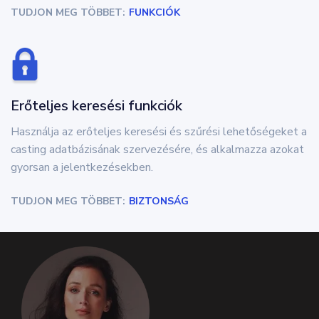
TUDJON MEG TÖBBET:
FUNKCIÓK
Erőteljes keresési funkciók
Használja az erőteljes keresési és szűrési lehetőségeket a
casting adatbázisának szervezésére, és alkalmazza azokat
gyorsan a jelentkezésekben.
TUDJON MEG TÖBBET:
BIZTONSÁG