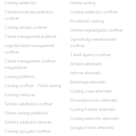
Casting adatbázis
Online casting
Talentszövetség adatbázis
Casting adatbázis szoftver
szoftver
Produkciós casting
Casting-kezelő szoftver
Online meghallgatás szoftver
Talent management platform
Ügynökség menedzsment
Legjobb talent management
szoftver
szoftver
Talent agency szoftver
Talent management szoftver
Airtable alternatív
megoldások
Jotform alternatív
Casting platform
Backstage alternatív
Casting szoftver
Felhő casting
Casting crane alternatív
Casting rendszer
Production.tools alternatív
Színész adatbázis szoftver
Casting frontier alternatív
Online casting adatbázis
Casting networks alternatív
Színész adatbázis keresés
Google Forms alternatív
Casting igazgató szoftver