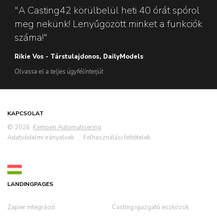
"A Casting42 körülbelül heti 40 órát spórol
meg nekünk! Lenyűgözött minket a funkciók
száma!"
Rikie Vos - Társtulajdonos, DailyModels
Olvassa el a teljes ügyfélinterjút
KAPCSOLAT
© 2026
Kempen Automatisering
Adatvédelmi irányelvek
Felhasználási feltételek
LANDINGPAGES
Zapier integráció
Casting igazgató eszközök