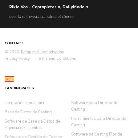
Rikie Vos - Copropietario, DailyModels
Leer la entrevista completa al cliente
CONTACT
© 2026
Kempen Automatisering
Privacy Policy
Terms and Conditions
LANDINGPAGES
Integración con Zapier
Software para Director de
Casting
Base de Datos de Casting
Herramientas para Director de
Software de Base de Datos de
Casting
Agencia de Talentos
Software de Casting Florida
Software de Gestión de Casting