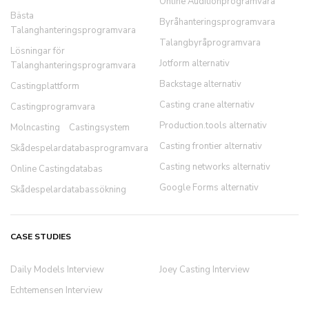
Online Auditionprogramvara
Bästa
Byråhanteringsprogramvara
Talanghanteringsprogramvara
Talangbyråprogramvara
Lösningar för
Jotform alternativ
Talanghanteringsprogramvara
Backstage alternativ
Castingplattform
Casting crane alternativ
Castingprogramvara
Production.tools alternativ
Molncasting
Castingsystem
Casting frontier alternativ
Skådespelardatabasprogramvara
Casting networks alternativ
Online Castingdatabas
Google Forms alternativ
Skådespelardatabassökning
CASE STUDIES
Daily Models Interview
Joey Casting Interview
Echtemensen Interview