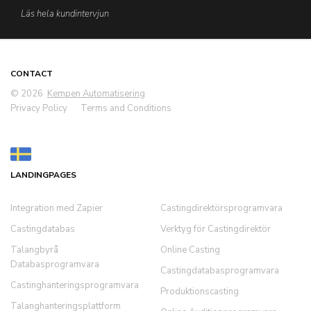
Läs hela kundintervjun
CONTACT
© 2026
Kempen Automatisering
Privacy Policy
Terms and Conditions
LANDINGPAGES
Integration med Zapier
Castingdirektörsprogramvara
Castingdatabas
Verktyg för Castingdirektör
Talangbyrå
Online Casting
Databasprogramvara
Castingdatabasprogramvara
Castinghanteringsprogramvara
Produktionscasting
Talanghanteringsplattform