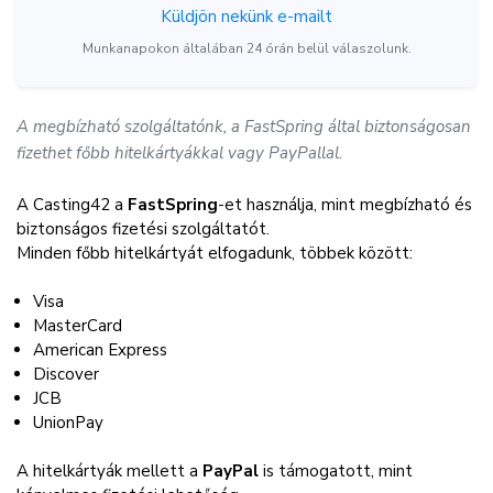
Küldjön nekünk e-mailt
Munkanapokon általában 24 órán belül válaszolunk.
A megbízható szolgáltatónk, a FastSpring által biztonságosan
fizethet főbb hitelkártyákkal vagy PayPallal.
A Casting42 a
FastSpring
-et használja, mint megbízható és
biztonságos fizetési szolgáltatót.
Minden főbb hitelkártyát elfogadunk, többek között:
Visa
MasterCard
American Express
Discover
JCB
UnionPay
A hitelkártyák mellett a
PayPal
is támogatott, mint