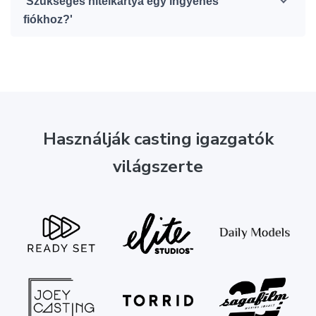
'Szükséges hitelkártya egy ingyenes
fiókhoz?'
Használják casting igazgatók
világszerte