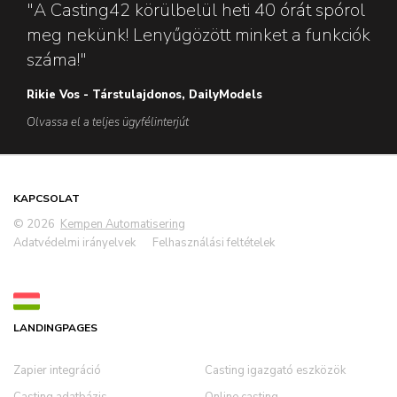
"A Casting42 körülbelül heti 40 órát spórol
meg nekünk! Lenyűgözött minket a funkciók
száma!"
Rikie Vos - Társtulajdonos, DailyModels
Olvassa el a teljes ügyfélinterjút
KAPCSOLAT
© 2026
Kempen Automatisering
Adatvédelmi irányelvek
Felhasználási feltételek
LANDINGPAGES
Zapier integráció
Casting igazgató eszközök
Casting adatbázis
Online casting