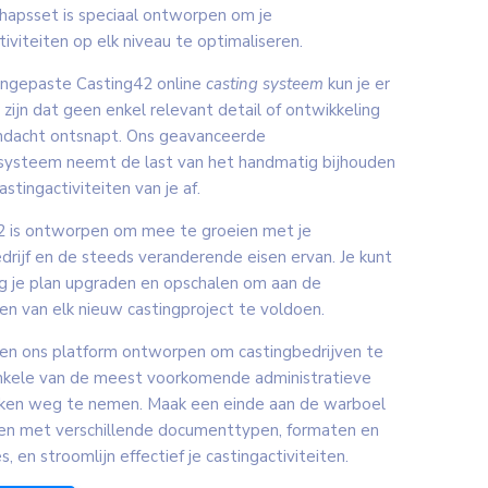
hapsset is speciaal ontworpen om je
tiviteiten op elk niveau te optimaliseren.
angepaste Casting42 online
casting systeem
kun je er
 zijn dat geen enkel relevant detail of ontwikkeling
andacht ontsnapt. Ons geavanceerde
systeem neemt de last van het handmatig bijhouden
astingactiviteiten van je af.
2 is ontworpen om mee te groeien met je
drijf en de steeds veranderende eisen ervan. Je kunt
g je plan upgraden en opschalen om aan de
en van elk nieuw castingproject te voldoen.
n ons platform ontworpen om castingbedrijven te
nkele van de meest voorkomende administratieve
en weg te nemen. Maak een einde aan de warboel
en met verschillende documenttypen, formaten en
s, en stroomlijn effectief je castingactiviteiten.