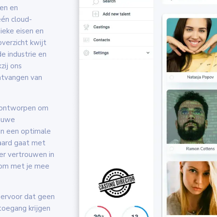
ten en
één cloud-
nieke eisen en
verzicht kwijt
e industrie en
zij ons
ntvangen van
s ontworpen om
ieuwe
an een optimale
paard gaat met
 er vertrouwen in
 om met je mee
 ervoor dat geen
toegang krijgen