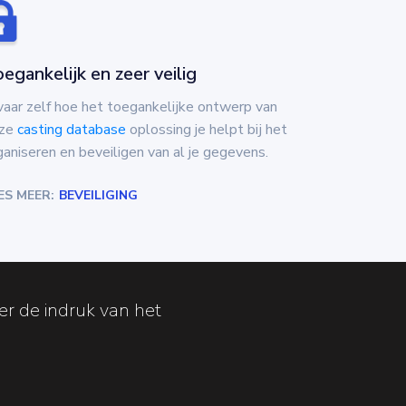
egankelijk en zeer veilig
vaar zelf hoe het toegankelijke ontwerp van
ze
casting database
oplossing je helpt bij het
ganiseren en beveiligen van al je gegevens.
ES MEER:
BEVEILIGING
r de indruk van het