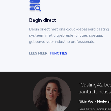
Begin direct
Begin direct met ons cloud-gebaseerd casting
systeem met uitgebreide functies speciaal
gebouwd voor industrie professionals.
LEES MEER:
FUNCTIES
"Casting42 bes
aantal functies
Rikie Vos - Mede-e
Lees het volledige kla