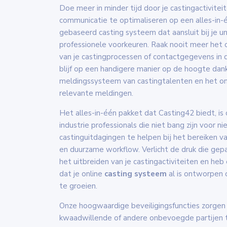
Doe meer in minder tijd door je castingactivitei
communicatie te optimaliseren op een alles-in-
gebaseerd casting systeem dat aansluit bij je u
professionele voorkeuren. Raak nooit meer het o
van je castingprocessen of contactgegevens in d
blijf op een handigere manier op de hoogte dank
meldingssysteem van castingtalenten en het o
relevante meldingen.
Het alles-in-één pakket dat Casting42 biedt, i
industrie professionals die niet bang zijn voor n
castinguitdagingen te helpen bij het bereiken v
en duurzame workflow. Verlicht de druk die ge
het uitbreiden van je castingactiviteiten en heb
dat je online
casting systeem
al is ontworpen
te groeien.
Onze hoogwaardige beveiligingsfuncties zorgen
kwaadwillende of andere onbevoegde partijen 