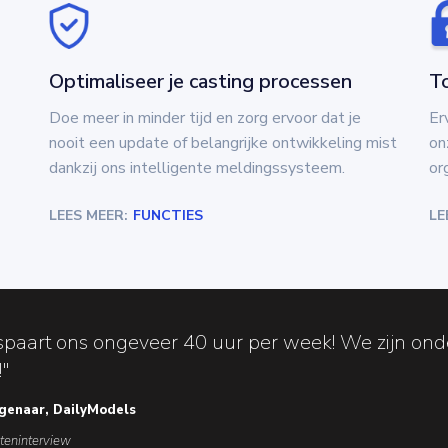
Optimaliseer je casting processen
To
Doe meer in minder tijd en zorg ervoor dat je
Er
nooit een update of belangrijke ontwikkeling mist
on
dankzij ons intelligente meldingssysteem.
or
LEES MEER:
FUNCTIES
LE
paart ons ongeveer 40 uur per week! We zijn onde
!"
igenaar, DailyModels
nteninterview