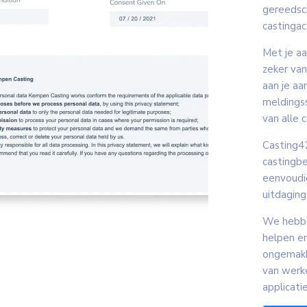
gereedsc
castingac
Met je a
zeker van
aan je a
meldings
van alle c
Casting4
castingbe
eenvoudi
uitdaging
We hebbe
helpen e
ongemakk
van werk
applicatie