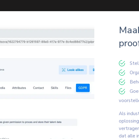
Maak
proo
Stel
Orga
Behe
Goed
voorstell
Als indu
oplossing
vertragen
dat alle 