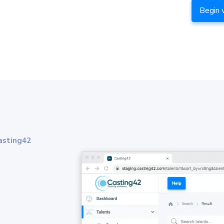
Begin 
Casting42