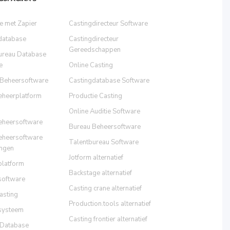
ie met Zapier
Castingdirecteur Software
database
Castingdirecteur
Gereedschappen
ureau Database
e
Online Casting
 Beheersoftware
Castingdatabase Software
eheerplatform
Productie Casting
Online Auditie Software
eheersoftware
Bureau Beheersoftware
eheersoftware
Talentbureau Software
ngen
Jotform alternatief
platform
Backstage alternatief
software
Casting crane alternatief
asting
Production.tools alternatief
systeem
Casting frontier alternatief
 Database