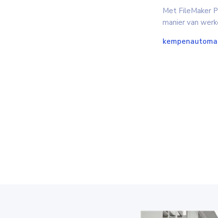
Met FileMaker Pr
manier van werke
kempenautomati