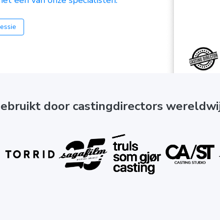
t een van onze specialisten.
essie
ebruikt door castingdirectors wereldwi