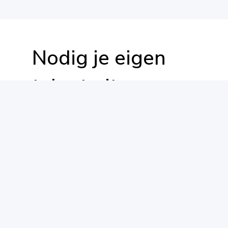
Nodig je eigen
talent uit
In tegenstelling tot publieke
marktplaatsen waar iedereen toegang
heeft tot hetzelfde talent en je klanten
je volledig kunnen omzeilen, stelt
Casting42 je in staat een
privé
,
veilige
en
gepersonaliseerde database
van
talent op te bouwen. Het is alsof je
je
eigen exclusieve netwerk
hebt!